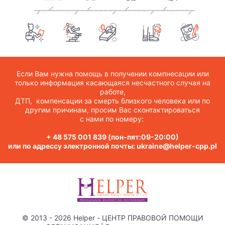
Если Вам нужна помощь в получении компнесации или
только информация касающаяся несчастного случая на
работе,
ДТП, компенсации за смерть близкого человека или по
другим причинам, просим Вас сконтактироваться
с нами по номеру:
+ 48 575 001 839
(пон-пят:09-20:00)
или по адрессу электронной почты:
ukraine@helper-cpp.pl
© 2013 - 2026 Helper - ЦЕНТР ПРАВОВОЙ ПОМОЩИ