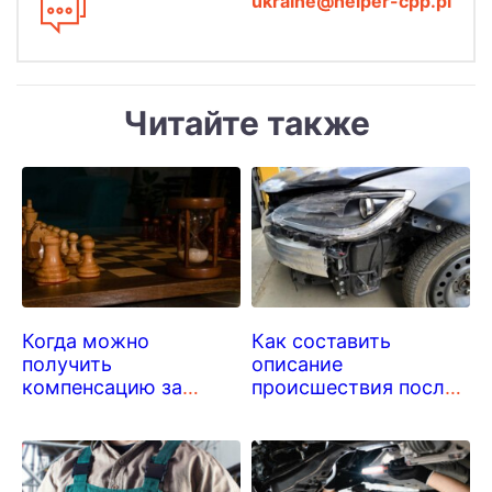
ukraine@helper-cpp.pl
Читайте также
Когда можно
Как составить
получить
описание
компенсацию за
происшествия после
смерть брата или
дорожно-
сестры?
транспортного
происшествия?