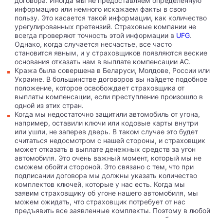
договора. Иногда мы не предоставляем определенную
информацию или немного искажаем факты в свою
пользу. Это касается такой информации, как количество
урегулированных претензий. Страховые компании не
всегда проверяют точность этой информации в
UFG
.
Однако, когда случается несчастье, все часто
становится явным, и у страховщиков появляются веские
основания отказать нам в выплате компенсации AC.
Кража была совершена в Беларуси, Молдове, России или
Украине. В большинстве договоров вы найдете подобное
положение, которое освобождает страховщика от
выплаты компенсации, если преступление произошло в
одной из этих стран.
Когда мы недостаточно защитили автомобиль от угона,
например, оставили ключи или кодовые карты внутри
или ушли, не заперев дверь. В таком случае это будет
считаться недосмотром с нашей стороны, и страховщик
может отказать в выплате денежных средств за угон
автомобиля. Это очень важный момент, который мы не
сможем обойти стороной. Это связано с тем, что при
подписании договора мы должны указать количество
комплектов ключей, которые у нас есть. Когда мы
заявим страховщику об угоне нашего автомобиля, мы
можем ожидать, что страховщик потребует от нас
предъявить все заявленные комплекты. Поэтому в любой