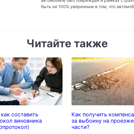
автомобиль был поврежден в рамках страхо
быть на 100% уверенным в том, что автомоб
Читайте также
как составить
Как получить компенс
окол виновника
за выбоину на проезже
опротокол)
части?