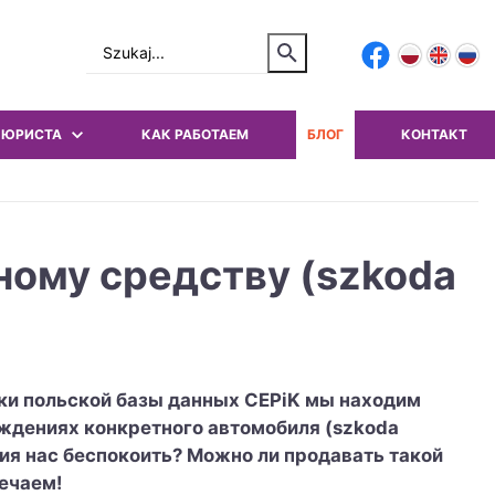
 ЮРИСТА
КАК РАБОТАЕМ
БЛОГ
КОНТАКТ
ному средству (szkoda
рки польской базы данных CEPiK мы находим
ждениях конкретного автомобиля (szkoda
ция нас беспокоить? Можно ли продавать такой
ечаем!