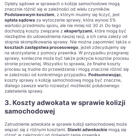
Opłaty sądowe w sprawach o kolizje samochodowe mogą
znacznie różnić się w zależności od wielu czynników.
Podstawowym kosztem
, z którym musimy się liczyć, jest
opłata sądowa
za wytoczenie sprawy, która wynosi 5%
wartości przedmiotu sporu, ale nie mniej niż 30 zł. Do tego
dochodzą koszty związane z
ekspertyzami
, które mogą być
niezbędne do udowodnienia naszej racji, a ich cena zależy od
stopnia skomplikowania sprawy. Nie można zapomnieć także o
kosztach zastępstwa procesowego
, jeżeli zdecydujemy się
na skorzystanie z pomocy prawnika. W przypadku przegranej
sprawy, konieczne może być także pokrycie kosztów procesu
stronie przeciwnej. Wszystko to sprawia, że finalne koszty
procesu są trudne do przewidzenia i mogą znacznie różnić się
w zależności od konkretnego przypadku.
Podsumowując
,
koszty sprawy o kolizję samochodową mogą być znaczne,
dlatego zawsze warto rozważyć możliwość polubownego
załatwienia sprawy.
3. Koszty adwokata w sprawie kolizji
samochodowej
Zatrudnienie adwokata w sprawie kolizji samochodowej może
wiązać się z różnymi kosztami.
Stawki adwokackie
mogą się
różnić w zależności od doświadczenia prawnika,