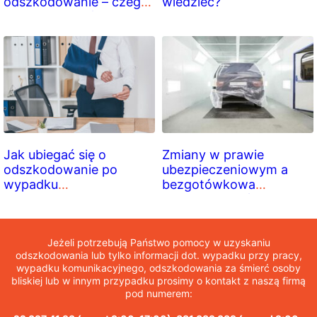
odszkodowanie – czego
wiedzieć?
się spodziewać?
Jak ubiegać się o
Zmiany w prawie
odszkodowanie po
ubezpieczeniowym a
wypadku
bezgotówkowa
samochodowym?
likwidacja szkód
Praktyczny poradnik
komunikacyjnych
krok po kroku
Jeżeli potrzebują Państwo pomocy w uzyskaniu
odszkodowania lub tylko informacji dot. wypadku przy pracy,
wypadku komunikacyjnego, odszkodowania za śmierć osoby
bliskiej lub w innym przypadku prosimy o kontakt z naszą firmą
pod numerem: