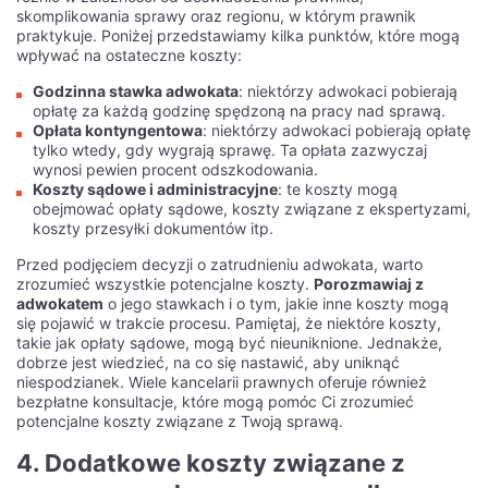
skomplikowania sprawy oraz regionu, w którym prawnik
praktykuje. Poniżej przedstawiamy kilka punktów, które mogą
wpływać na ostateczne koszty:
Godzinna stawka adwokata
: niektórzy adwokaci pobierają
opłatę za każdą godzinę spędzoną na pracy nad sprawą.
Opłata kontyngentowa
: niektórzy adwokaci pobierają opłatę
tylko wtedy, gdy wygrają sprawę. Ta opłata zazwyczaj
wynosi pewien procent odszkodowania.
Koszty sądowe i administracyjne
: te koszty mogą
obejmować opłaty sądowe, koszty związane z ekspertyzami,
koszty przesyłki dokumentów itp.
Przed podjęciem decyzji o zatrudnieniu adwokata, warto
zrozumieć wszystkie potencjalne koszty.
Porozmawiaj z
adwokatem
o jego stawkach i o tym, jakie inne koszty mogą
się pojawić w trakcie procesu. Pamiętaj, że niektóre koszty,
takie jak opłaty sądowe, mogą być nieuniknione. Jednakże,
dobrze jest wiedzieć, na co się nastawić, aby uniknąć
niespodzianek. Wiele kancelarii prawnych oferuje również
bezpłatne konsultacje, które mogą pomóc Ci zrozumieć
potencjalne koszty związane z Twoją sprawą.
4. Dodatkowe koszty związane z