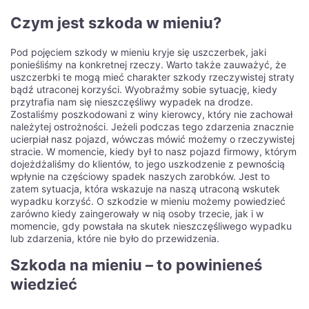
Czym jest szkoda w mieniu?
Pod pojęciem szkody w mieniu kryje się uszczerbek, jaki
ponieśliśmy na konkretnej rzeczy. Warto także zauważyć, że
uszczerbki te mogą mieć charakter szkody rzeczywistej straty
bądź utraconej korzyści. Wyobraźmy sobie sytuację, kiedy
przytrafia nam się nieszczęśliwy wypadek na drodze.
Zostaliśmy poszkodowani z winy kierowcy, który nie zachował
należytej ostrożności. Jeżeli podczas tego zdarzenia znacznie
ucierpiał nasz pojazd, wówczas mówić możemy o rzeczywistej
stracie. W momencie, kiedy był to nasz pojazd firmowy, którym
dojeżdżaliśmy do klientów, to jego uszkodzenie z pewnością
wpłynie na częściowy spadek naszych zarobków. Jest to
zatem sytuacja, która wskazuje na naszą utraconą wskutek
wypadku korzyść. O szkodzie w mieniu możemy powiedzieć
zarówno kiedy zaingerowały w nią osoby trzecie, jak i w
momencie, gdy powstała na skutek nieszczęśliwego wypadku
lub zdarzenia, które nie było do przewidzenia.
Szkoda na mieniu – to powinieneś
wiedzieć