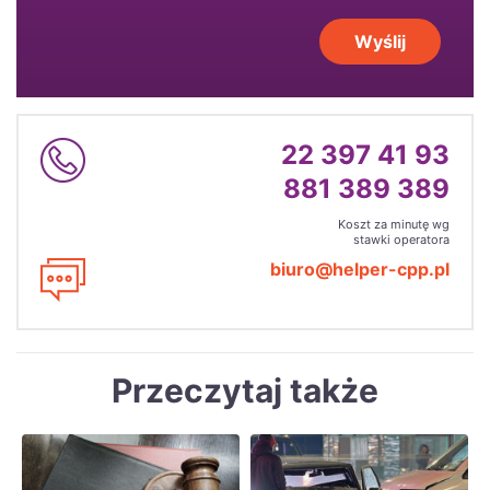
Wyślij
22 397 41 93
881 389 389
Koszt za minutę wg
stawki operatora
biuro@helper-cpp.pl
Przeczytaj także