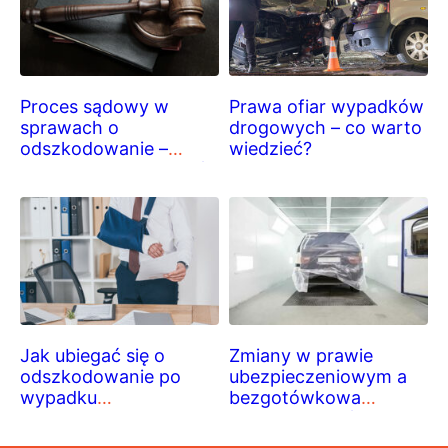
Proces sądowy w
Prawa ofiar wypadków
sprawach o
drogowych – co warto
odszkodowanie –
wiedzieć?
czego się spodziewać?
Jak ubiegać się o
Zmiany w prawie
odszkodowanie po
ubezpieczeniowym a
wypadku
bezgotówkowa
samochodowym?
likwidacja szkód
Praktyczny poradnik
komunikacyjnych