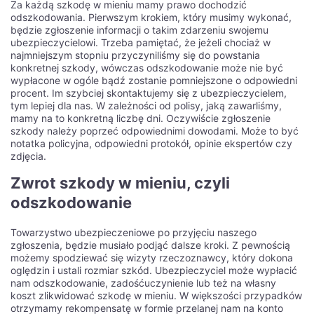
Za każdą szkodę w mieniu mamy prawo dochodzić
odszkodowania. Pierwszym krokiem, który musimy wykonać,
będzie zgłoszenie informacji o takim zdarzeniu swojemu
ubezpieczycielowi. Trzeba pamiętać, że jeżeli chociaż w
najmniejszym stopniu przyczyniliśmy się do powstania
konkretnej szkody, wówczas odszkodowanie może nie być
wypłacone w ogóle bądź zostanie pomniejszone o odpowiedni
procent. Im szybciej skontaktujemy się z ubezpieczycielem,
tym lepiej dla nas. W zależności od polisy, jaką zawarliśmy,
mamy na to konkretną liczbę dni. Oczywiście zgłoszenie
szkody należy poprzeć odpowiednimi dowodami. Może to być
notatka policyjna, odpowiedni protokół, opinie ekspertów czy
zdjęcia.
Zwrot szkody w mieniu, czyli
odszkodowanie
Towarzystwo ubezpieczeniowe po przyjęciu naszego
zgłoszenia, będzie musiało podjąć dalsze kroki. Z pewnością
możemy spodziewać się wizyty rzeczoznawcy, który dokona
oględzin i ustali rozmiar szkód. Ubezpieczyciel może wypłacić
nam odszkodowanie, zadośćuczynienie lub też na własny
koszt zlikwidować szkodę w mieniu. W większości przypadków
otrzymamy rekompensatę w formie przelanej nam na konto