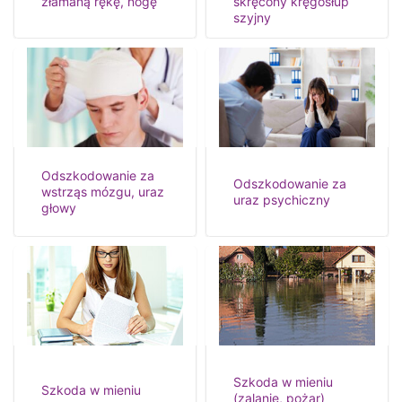
złamaną rękę, nogę
skręcony kręgosłup
szyjny
Odszkodowanie za
Odszkodowanie za
wstrząs mózgu, uraz
uraz psychiczny
głowy
Szkoda w mieniu
Szkoda w mieniu
(zalanie, pożar)