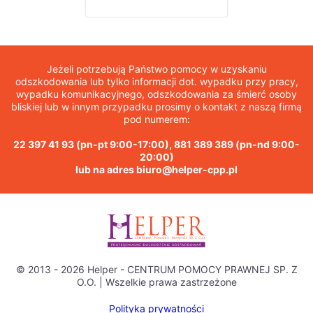
Jeżeli potrzebują Państwo pomocy w uzyskaniu
odszkodowania lub tylko informacji dot. wypadku przy pracy,
wypadku komunikacyjnego, odszkodowania za śmierć osoby
bliskiej lub w innym przypadku prosimy o kontakt z naszą firmą
pod numerem:
22 397 41 93
(pn-pt 9:00-17:00),
881 389 389
(pn-nd 9:00-
20:00)
lub na adres
biuro@helper-cpp.pl
© 2013 - 2026 Helper - CENTRUM POMOCY PRAWNEJ SP. Z
O.O. | Wszelkie prawa zastrzeżone
Polityka prywatności