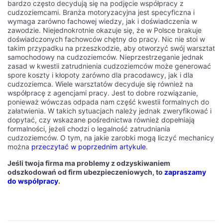
bardzo często decydują się na podjęcie współpracy z
cudzoziemcami. Branża motoryzacyjna jest specyficzna i
wymaga zarówno fachowej wiedzy, jak i doświadczenia w
zawodzie. Niejednokrotnie okazuje się, że w Polsce brakuje
doświadczonych fachowców chętny do pracy. Nic nie stoi w
takim przypadku na przeszkodzie, aby otworzyć swój warsztat
samochodowy na cudzoziemców. Nieprzestrzeganie jednak
zasad w kwestii zatrudnienia cudzoziemców może generować
spore koszty i kłopoty zarówno dla pracodawcy, jak i dla
cudzoziemca. Wiele warsztatów decyduje się również na
współpracę z agencjami pracy. Jest to dobre rozwiązanie,
ponieważ wówczas odpada nam część kwestii formalnych do
załatwienia. W takich sytuacjach należy jednak zweryfikować i
dopytać, czy wskazane pośrednictwa również dopełniają
formalności, jeżeli chodzi o legalność zatrudniania
cudzoziemców. O tym, na jakie zarobki mogą liczyć mechanicy
można
przeczytać w poprzednim artykule
.
Jeśli twoja firma ma problemy z odzyskiwaniem
odszkodowań od firm ubezpieczeniowych, to
zapraszamy
do współpracy
.