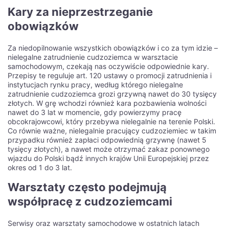
Kary za nieprzestrzeganie
obowiązków
Za niedopilnowanie wszystkich obowiązków i co za tym idzie –
nielegalne zatrudnienie cudzoziemca w warsztacie
samochodowym, czekają nas oczywiście odpowiednie kary.
Przepisy te reguluje art. 120 ustawy o promocji zatrudnienia i
instytucjach rynku pracy, według którego nielegalne
zatrudnienie cudzoziemca grozi grzywną nawet do 30 tysięcy
złotych. W grę wchodzi również kara pozbawienia wolności
nawet do 3 lat w momencie, gdy powierzymy pracę
obcokrajowcowi, który przebywa nielegalnie na terenie Polski.
Co równie ważne, nielegalnie pracujący cudzoziemiec w takim
przypadku również zapłaci odpowiednią grzywnę (nawet 5
tysięcy złotych), a nawet może otrzymać zakaz ponownego
wjazdu do Polski bądź innych krajów Unii Europejskiej przez
okres od 1 do 3 lat.
Warsztaty często podejmują
współpracę z cudzoziemcami
Serwisy oraz warsztaty samochodowe w ostatnich latach