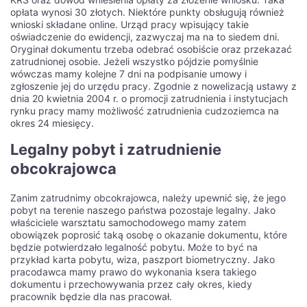
opłata wynosi 30 złotych. Niektóre punkty obsługują również
wnioski składane online. Urząd pracy wpisujący takie
oświadczenie do ewidencji, zazwyczaj ma na to siedem dni.
Oryginał dokumentu trzeba odebrać osobiście oraz przekazać
zatrudnionej osobie. Jeżeli wszystko pójdzie pomyślnie
wówczas mamy kolejne 7 dni na podpisanie umowy i
zgłoszenie jej do urzędu pracy. Zgodnie z nowelizacją ustawy z
dnia 20 kwietnia 2004 r. o promocji zatrudnienia i instytucjach
rynku pracy mamy możliwość zatrudnienia cudzoziemca na
okres 24 miesięcy.
Legalny pobyt i zatrudnienie
obcokrajowca
Zanim zatrudnimy obcokrajowca, należy upewnić się, że jego
pobyt na terenie naszego państwa pozostaje legalny. Jako
właściciele warsztatu samochodowego mamy zatem
obowiązek poprosić taką osobę o okazanie dokumentu, które
będzie potwierdzało legalność pobytu. Może to być na
przykład karta pobytu, wiza, paszport biometryczny. Jako
pracodawca mamy prawo do wykonania ksera takiego
dokumentu i przechowywania przez cały okres, kiedy
pracownik będzie dla nas pracował.