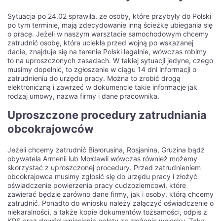
Sytuacja po 24.02 sprawiła, że osoby, które przybyły do Polski
po tym terminie, mają zdecydowanie inną ścieżkę ubiegania się
o pracę. Jeżeli w naszym warsztacie samochodowym chcemy
zatrudnić osobę, która uciekła przed wojną po wskazanej
dacie, znajduje się na terenie Polski legalnie, wówczas robimy
to na uproszczonych zasadach. W takiej sytuacji jedyne, czego
musimy dopełnić, to zgłoszenie w ciągu 14 dni informacji o
zatrudnieniu do urzędu pracy. Można to zrobić drogą
elektroniczną i zawrzeć w dokumencie takie informacje jak
rodzaj umowy, nazwa firmy i dane pracownika.
Uproszczone procedury zatrudniania
obcokrajowców
Jeżeli chcemy zatrudnić Białorusina, Rosjanina, Gruzina bądź
obywatela Armenii lub Mołdawii wówczas również możemy
skorzystać z uproszczonej procedury. Przed zatrudnieniem
obcokrajowca musimy zgłosić się do urzędu pracy i złożyć
oświadczenie powierzenia pracy cudzoziemcowi, które
zawierać będzie zarówno dane firmy, jak i osoby, którą chcemy
zatrudnić. Ponadto do wniosku należy załączyć oświadczenie o
niekaralności, a także kopie dokumentów tożsamości, odpis z
KRS oraz dowód wniesienia opłaty za złożenie wniosku. Taka