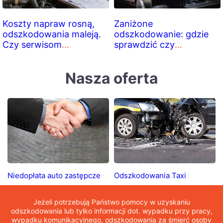
Koszty napraw rosną,
Zaniżone
odszkodowania maleją.
odszkodowanie: gdzie
Czy serwisom
sprawdzić czy
blacharskim to się
ubezpieczyciel nie
jeszcze opłaca?
zaniżył odszkodowania?
Nasza oferta
Niedopłata auto zastępcze
Odszkodowania Taxi
Jeżeli potrzebują Państwo pomocy w uzyskaniu
odszkodowania lub tylko informacji dot. wypadku przy pracy,
wypadku komunikacyjnego, odszkodowania za śmierć osoby