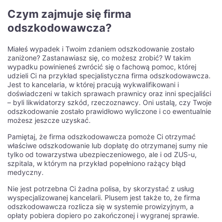
Czym zajmuje się firma
odszkodowawcza?
Miałeś wypadek i Twoim zdaniem odszkodowanie zostało
zaniżone? Zastanawiasz się, co możesz zrobić? W takim
wypadku powinieneś zwrócić się o fachową pomoc, której
udzieli Ci na przykład specjalistyczna firma odszkodowawcza.
Jest to kancelaria, w której pracują wykwalifikowani i
doświadczeni w takich sprawach prawnicy oraz inni specjaliści
– byli likwidatorzy szkód, rzeczoznawcy. Oni ustalą, czy Twoje
odszkodowanie zostało prawidłowo wyliczone i co ewentualnie
możesz jeszcze uzyskać.
Pamiętaj, że firma odszkodowawcza pomoże Ci otrzymać
właściwe odszkodowanie lub dopłatę do otrzymanej sumy nie
tylko od towarzystwa ubezpieczeniowego, ale i od ZUS-u,
szpitala, w którym na przykład popełniono rażący błąd
medyczny.
Nie jest potrzebna Ci żadna polisa, by skorzystać z usług
wyspecjalizowanej kancelarii. Plusem jest także to, że firma
odszkodowawcza rozlicza się w systemie prowizyjnym, a
opłaty pobiera dopiero po zakończonej i wygranej sprawie.