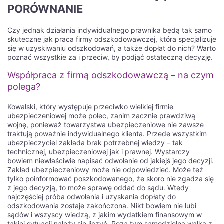
предлагает и как использовать его наиболее эффективно?
PORÓWNANIE
Мы расскажем вам об этом и многое другое в этой статье.
Узнайте, как сделать успешные ставки на спорт, как
Czy jednak działania indywidualnego prawnika będą tak samo
использовать функции казино для повышения своих шансов
skuteczne jak praca firmy odszkodowawczej, która specjalizuje
на выигрыш и как получить максимальную прибыль от
się w uzyskiwaniu odszkodowań, a także dopłat do nich? Warto
использования мобильного приложения 1win. Готовы ли вы
poznać wszystkie za i przeciw, by podjąć ostateczną decyzję.
окунуться в мир возможностей и азарта? Тогда
продолжайте чтение и откройте для себя, как использовать
Współpraca z firmą odszkodowawczą – na czym
мобильное приложение 1win для ставок в России!
polega?
Преимущества использования
Kowalski, który występuje przeciwko wielkiej firmie
мобильного приложения 1win для
ubezpieczeniowej może polec, zanim zacznie prawdziwą
ставок в России
wojnę, ponieważ towarzystwa ubezpieczeniowe nie zawsze
traktują poważnie indywidualnego klienta. Przede wszystkim
ubezpieczyciel zakłada brak potrzebnej wiedzy – tak
Мобильное приложение 1win - это удобный инструмент для
technicznej, ubezpieczeniowej jak i prawnej. Wystarczy
тех, кто хочет делать ставки на спорт в России. Чтобы
bowiem niewłaściwie napisać odwołanie od jakiejś jego decyzji.
начать использовать приложение, вам необходимо скачать
Zakład ubezpieczeniowy może nie odpowiedzieć. Może też
его на свой мобильный телефон. После установки
tylko poinformować poszkodowanego, że skoro nie zgadza się
приложения, вам потребуется зарегистрироваться, создав
z jego decyzją, to może sprawę oddać do sądu. Wtedy
аккаунт. Заполните все необходимые данные и
najczęściej próba odwołania i uzyskania dopłaty do
подтвердите регистрацию, следуя указаниям на экране.
odszkodowania zostaje zakończona. Nikt bowiem nie lubi
sądów i wszyscy wiedzą, z jakim wydatkiem finansowym w
После успешной регистрации вы сможете войти в свой
takiej sytuacji należy się liczyć. Poza tym samodzielna walka z