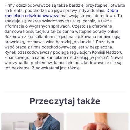
главной странице найдите раздел с мобильными
Firmy odszkodowawcze są także bardziej przystępne i otwarte
приложениями и выберите подходящую версию для вашего
na klienta, podchodzą do jego sprawy indywidualnie.
Dobra
устройства - iOS или Android. После этого, скачайте и
kancelaria odszkodowawcza
ma swoją stronę internetową. Tu
установите приложение на свой смартфон или планшет.
znajduje się zakres świadczonych usług, cennik, a także
Затем, откройте приложение и войдите в свою учетную
informacje o wygranych sprawach. Często są oferowane
запись или зарегистрируйтесь, если у вас еще нет
darmowe konsultacje, a także cenne wstępne porady online.
аккаунта.
Rozmowa z konsultantem nie jest naszpikowana terminologią
prawniczą, rozmawia więc bardziej „po ludzku”. Poza tym
После успешного входа в приложение, вы сможете
współpraca z firmą odszkodowawczą jest w bezpieczna.
приступить к размещению ставок на спортивные события и
Rynek odszkodowawczy podlega regulacjom Komisji Nadzoru
другие виды игр. В приложении 1win вы найдете широкий
Finansowego, a same kancelarie nie działają „w próżni”. Nawet
выбор спортивных событий, доступных для ставок, а также
w przypadku problemów, kancelarie odszkodowawcze nie są
различные игры и слоты. Выберите интересующее вас
też bezkarne. Z adwokatami jest różnie.
событие или игру, изучите предлагаемые коэффициенты и
сделайте свою ставку. После размещения ставки, следите
за результатами и, в случае выигрыша, сможете вывести
свои выигрыши. Использование мобильного приложения
1win для ставок в России - простой и удобный способ
погрузиться в мир азарта и возможностей!
Przeczytaj także
Основные функции и возможности
мобильного приложения 1win для
ставок