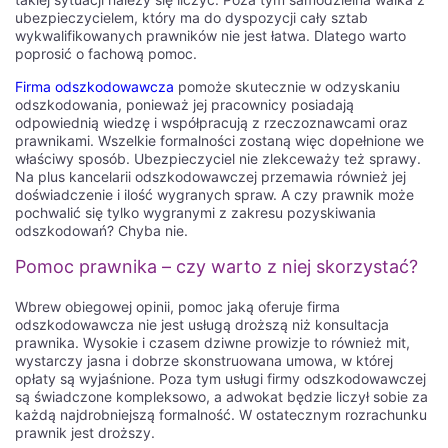
аккаунт в приложении 1win. Вам будет доступен широкий
ubezpieczycielem, który ma do dyspozycji cały sztab
выбор спортивных событий, на которые можно сделать
wykwalifikowanych prawników nie jest łatwa. Dlatego warto
ставки. Выберите интересующую вас категорию спорта и
poprosić o fachową pomoc.
найдите матч или событие, на которое хотите поставить.
После выбора, укажите сумму ставки и подтвердите ее.
Firma odszkodowawcza
pomoże skutecznie w odzyskaniu
Если ваша ставка оказывается выигрышной, вы сможете
odszkodowania, ponieważ jej pracownicy posiadają
вывести свой выигрыш на свой банковский счет или
odpowiednią wiedzę i współpracują z rzeczoznawcami oraz
электронный кошелек.
prawnikami. Wszelkie formalności zostaną więc dopełnione we
właściwy sposób. Ubezpieczyciel nie zlekceważy też sprawy.
1win предлагает также множество дополнительных
Na plus kancelarii odszkodowawczej przemawia również jej
функций, таких как просмотр статистики, прогнозы и
doświadczenie i ilość wygranych spraw. A czy prawnik może
аналитику, которые помогут вам принимать более
pochwalić się tylko wygranymi z zakresu pozyskiwania
обоснованные решения при размещении ставок. Благодаря
odszkodowań? Chyba nie.
удобному интерфейсу и интуитивно понятным функциям,
мобильное приложение 1win станет вашим незаменимым
Pomoc prawnika – czy warto z niej skorzystać?
помощником в мире ставок на спорт в России.
Шаги по установке и регистрации в
Wbrew obiegowej opinii, pomoc jaką oferuje firma
odszkodowawcza nie jest usługą droższą niż konsultacja
мобильном приложении 1win
prawnika. Wysokie i czasem dziwne prowizje to również mit,
wystarczy jasna i dobrze skonstruowana umowa, w której
opłaty są wyjaśnione. Poza tym usługi firmy odszkodowawczej
Для использования мобильного приложения 1win для
są świadczone kompleksowo, a adwokat będzie liczył sobie za
ставок в России, вам потребуется следовать нескольким
każdą najdrobniejszą formalność. W ostatecznym rozrachunku
простым шагам. В первую очередь, откройте официальный
prawnik jest droższy.
сайт 1win по ссылке
http://1win-russia.com/
. Затем, на