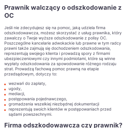
Как использовать
Prawnik walczący o odszkodowanie z
OC
мобильное приложение
Jeśli nie zdecydujesz się na pomoc, jaką udziela firma
1win для ставок в России
odszkodowawcza, możesz skorzystać z usług prawnika, który
zawalczy o Twoje wyższe odszkodowanie z polisy OC.
Poszczególne kancelarie adwokackie lub prawne w tym radcy
Вы когда-нибудь задумывались, как использовать
prawni także zajmują się dochodzeniem odszkodowania,
мобильное приложение для ставок и выигрышей в России?
reprezentują swojego klienta i prowadzą spory z firmami
Время неумолимо и технологии развиваются с каждым
ubezpieczeniowymi czy innymi podmiotami, które są winne
днем, предоставляя нам все больше возможностей. И одна
wypłaty odszkodowania za spowodowanie różnego rodzaju
из таких возможностей - мобильное приложение 1win,
strat. Prowadzą fachową pomoc prawną na etapie
которое позволяет делать ставки на спорт, играть в казино
przedsądowym, dotyczy to:
и получать выигрыши прямо с вашего смартфона или
планшета. Но как использовать это приложение
wezwań do zapłaty,
максимально эффективно и безопасно? В этой статье мы
ugody,
рассмотрим основные функции и преимущества
mediacji,
мобильного приложения 1win, а также поделимся советами
postępowania pojednawczego,
по повышению шансов на выигрыш и увеличению своего
gromadzenia wszelkiej niezbędnej dokumentacji
дохода.
reprezentują swoich klientów w postępowaniach przed
sądami powszechnymi.
Что может быть удобнее, чем делать ставки и выигрывать
деньги, не выходя из дома? С мобильным приложением
Firma odszkodowawcza czy prawnik?
1win это стало реальностью. Но какие преимущества оно