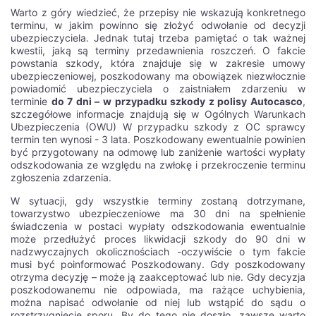
Warto z góry wiedzieć, że przepisy nie wskazują konkretnego
terminu, w jakim powinno się złożyć odwołanie od decyzji
ubezpieczyciela. Jednak tutaj trzeba pamiętać o tak ważnej
kwestii, jaką są terminy przedawnienia roszczeń. O fakcie
powstania szkody, która znajduje się w zakresie umowy
ubezpieczeniowej, poszkodowany ma obowiązek niezwłocznie
powiadomić ubezpieczyciela o zaistniałem zdarzeniu w
terminie
do 7 dni – w przypadku szkody z polisy Autocasco
,
szczegółowe informacje znajdują się w Ogólnych Warunkach
Ubezpieczenia (OWU) W przypadku szkody z OC sprawcy
termin ten wynosi - 3 lata. Poszkodowany ewentualnie powinien
być przygotowany na odmowę lub zaniżenie wartości wypłaty
odszkodowania ze względu na zwłokę i przekroczenie terminu
zgłoszenia zdarzenia.
W sytuacji, gdy wszystkie terminy zostaną dotrzymane,
towarzystwo ubezpieczeniowe ma 30 dni na spełnienie
świadczenia w postaci wypłaty odszkodowania ewentualnie
może przedłużyć proces likwidacji szkody do 90 dni w
nadzwyczajnych okolicznościach -oczywiście o tym fakcie
musi być poinformować Poszkodowany. Gdy poszkodowany
otrzyma decyzję – może ją zaakceptować lub nie. Gdy decyzja
poszkodowanemu nie odpowiada, ma rażące uchybienia,
można napisać odwołanie od niej lub wstąpić do sądu o
rozstrzygnięcie sporu. By do tego nie doszło, zawsze warto