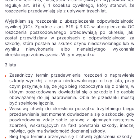
reguluje art. 819 § 1 kodeksu cywilnego, który stanowi, że
roszczenia przedawniają się z upływem trzech lat.
Wyjątkiem są roszczenia z ubezpieczenia odpowiedzialności
cywilnej (OC). Zgodnie z art. 819 § 3 KC w ubezpieczeniu OC
roszczenia poszkodowanego przedawniają po okresie, jaki
został przewidziany w przepisach o odpowiedzialności za
szkodę, która postała na skutek czynu niedozwolonego lub w
wyniku niewykonania albo nienależytego wykonania
określonego zobowiązania. W tym wypadku:
3 lata
Zasadniczy termin przedawnienia roszczeń o naprawienie
szkody wynikłej z czynu niedozwolonego to trzy lata, przy
czym przyjmuje się, że jego bieg rozpoczyna się z dniem, w
którym poszkodowany dowiedział się o szkodzie i o osobie
obowiązanej do jej naprawienia. Obie te przesłanki muszą
być spełnione łącznie.
Właściwą chwilą do określenia początku trzyletniego biegu
przedawnienia jest moment dowiedzenia się o szkodzie, gdy
poszkodowany zdaje sobie sprawę z ujemnych następstw
zdarzeń, wskazujących na fakt powstania szkody, inaczej
mówiąc, gdy ma świadomość doznanej szkody.
Bieg tego terminu przerywa się z chwilą zgłoszenia szkody i