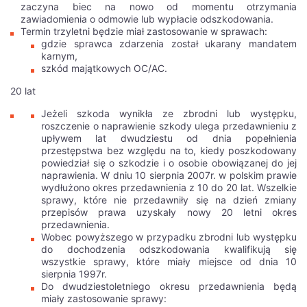
zaczyna biec na nowo od momentu otrzymania
zawiadomienia o odmowie lub wypłacie odszkodowania.
Termin trzyletni będzie miał zastosowanie w sprawach:
gdzie sprawca zdarzenia został ukarany mandatem
karnym,
szkód majątkowych OC/AC.
20 lat
Jeżeli szkoda wynikła ze zbrodni lub występku,
roszczenie o naprawienie szkody ulega przedawnieniu z
upływem lat dwudziestu od dnia popełnienia
przestępstwa bez względu na to, kiedy poszkodowany
powiedział się o szkodzie i o osobie obowiązanej do jej
naprawienia. W dniu 10 sierpnia 2007r. w polskim prawie
wydłużono okres przedawnienia z 10 do 20 lat. Wszelkie
sprawy, które nie przedawniły się na dzień zmiany
przepisów prawa uzyskały nowy 20 letni okres
przedawnienia.
Wobec powyższego w przypadku zbrodni lub występku
do dochodzenia odszkodowania kwalifikują się
wszystkie sprawy, które miały miejsce od dnia 10
sierpnia 1997r.
Do dwudziestoletniego okresu przedawnienia będą
miały zastosowanie sprawy: