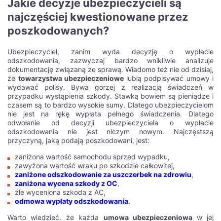
Jakie decyzje ubezpieczycieli są
najczęściej kwestionowane przez
poszkodowanych?
Ubezpieczyciel, zanim wyda decyzję o wypłacie
odszkodowania, zazwyczaj bardzo wnikliwie analizuje
dokumentację związaną ze sprawą. Wiadomo też nie od dzisiaj,
że
towarzystwa ubezpieczeniowe
lubią podpisywać umowy i
wydawać polisy. Bywa gorzej z realizacją świadczeń w
przypadku wystąpienia szkody. Stawką bowiem są pieniądze i
czasem są to bardzo wysokie sumy. Dlatego ubezpieczycielom
nie jest na rękę wypłata pełnego świadczenia. Dlatego
odwołanie od decyzji ubezpieczyciela o wypłacie
odszkodowania nie jest niczym nowym. Najczęstszą
przyczyną, jaką podają poszkodowani, jest:
zaniżona wartość samochodu sprzed wypadku,
zawyżona wartość wraku po szkodzie całkowitej,
zaniżone odszkodowanie za uszczerbek na zdrowiu
,
zaniżona wycena szkody z OC
,
źle wyceniona szkoda z AC,
odmowa wypłaty odszkodowania
.
Warto wiedzieć, że każda
umowa ubezpieczeniowa
w jej