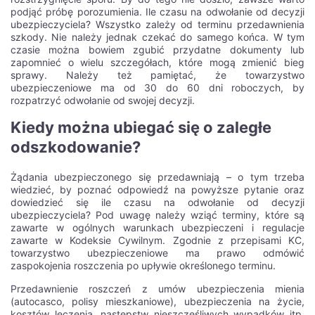
podjąć próbę porozumienia. Ile czasu na odwołanie od decyzji
ubezpieczyciela? Wszystko zależy od terminu przedawnienia
szkody. Nie należy jednak czekać do samego końca. W tym
czasie można bowiem zgubić przydatne dokumenty lub
zapomnieć o wielu szczegółach, które mogą zmienić bieg
sprawy. Należy też pamiętać, że towarzystwo
ubezpieczeniowe ma od 30 do 60 dni roboczych, by
rozpatrzyć odwołanie od swojej decyzji.
Kiedy można ubiegać się o zaległe
odszkodowanie?
Żądania ubezpieczonego się przedawniają – o tym trzeba
wiedzieć, by poznać odpowiedź na powyższe pytanie oraz
dowiedzieć się ile czasu na odwołanie od decyzji
ubezpieczyciela? Pod uwagę należy wziąć terminy, które są
zawarte w ogólnych warunkach ubezpieczeni i regulacje
zawarte w Kodeksie Cywilnym. Zgodnie z przepisami KC,
towarzystwo ubezpieczeniowe ma prawo odmówić
zaspokojenia roszczenia po upływie określonego terminu.
Przedawnienie roszczeń z umów ubezpieczenia mienia
(autocasco, polisy mieszkaniowe), ubezpieczenia na życie,
kosztów leczenia, następstw nieszczęśliwych wypadków itp.