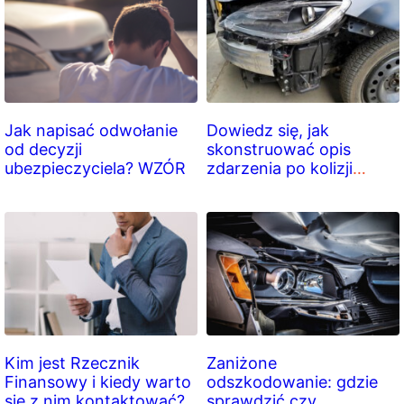
Jak napisać odwołanie
Dowiedz się, jak
od decyzji
skonstruować opis
ubezpieczyciela? WZÓR
zdarzenia po kolizji
drogowej
Kim jest Rzecznik
Zaniżone
Finansowy i kiedy warto
odszkodowanie: gdzie
się z nim kontaktować?
sprawdzić czy