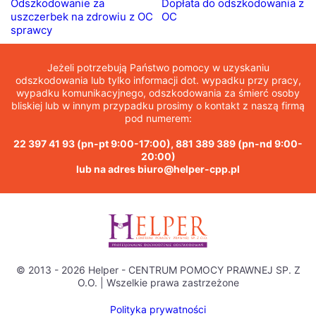
Odszkodowanie za
Dopłata do odszkodowania z
uszczerbek na zdrowiu z OC
OC
sprawcy
Jeżeli potrzebują Państwo pomocy w uzyskaniu
odszkodowania lub tylko informacji dot. wypadku przy pracy,
wypadku komunikacyjnego, odszkodowania za śmierć osoby
bliskiej lub w innym przypadku prosimy o kontakt z naszą firmą
pod numerem:
22 397 41 93
(pn-pt 9:00-17:00),
881 389 389
(pn-nd 9:00-
20:00)
lub na adres
biuro@helper-cpp.pl
© 2013 - 2026 Helper - CENTRUM POMOCY PRAWNEJ SP. Z
O.O. | Wszelkie prawa zastrzeżone
Polityka prywatności