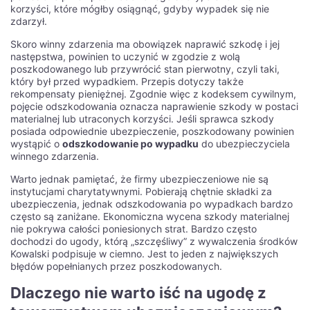
korzyści, które mógłby osiągnąć, gdyby wypadek się nie
zdarzył.
Skoro winny zdarzenia ma obowiązek naprawić szkodę i jej
następstwa, powinien to uczynić w zgodzie z wolą
poszkodowanego lub przywrócić stan pierwotny, czyli taki,
który był przed wypadkiem. Przepis dotyczy także
rekompensaty pieniężnej. Zgodnie więc z kodeksem cywilnym,
pojęcie odszkodowania oznacza naprawienie szkody w postaci
materialnej lub utraconych korzyści. Jeśli sprawca szkody
posiada odpowiednie ubezpieczenie, poszkodowany powinien
wystąpić o
odszkodowanie po wypadku
do ubezpieczyciela
winnego zdarzenia.
Warto jednak pamiętać, że firmy ubezpieczeniowe nie są
instytucjami charytatywnymi. Pobierają chętnie składki za
ubezpieczenia, jednak odszkodowania po wypadkach bardzo
często są zaniżane. Ekonomiczna wycena szkody materialnej
nie pokrywa całości poniesionych strat. Bardzo często
dochodzi do ugody, którą „szczęśliwy” z wywalczenia środków
Kowalski podpisuje w ciemno. Jest to jeden z największych
błędów popełnianych przez poszkodowanych.
Dlaczego nie warto iść na ugodę z