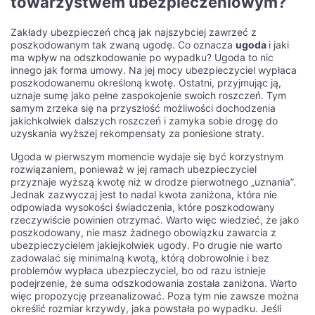
towarzystwem ubezpieczeniowym?
Zakłady ubezpieczeń chcą jak najszybciej zawrzeć z
poszkodowanym tak zwaną ugodę. Co oznacza
ugoda
i jaki
ma wpływ na odszkodowanie po wypadku? Ugoda to nic
innego jak forma umowy. Na jej mocy ubezpieczyciel wypłaca
poszkodowanemu określoną kwotę. Ostatni, przyjmując ją,
uznaje sumę jako pełne zaspokojenie swoich roszczeń. Tym
samym zrzeka się na przyszłość możliwości dochodzenia
jakichkolwiek dalszych roszczeń i zamyka sobie drogę do
uzyskania wyższej rekompensaty za poniesione straty.
Ugoda w pierwszym momencie wydaje się być korzystnym
rozwiązaniem, ponieważ w jej ramach ubezpieczyciel
przyznaje wyższą kwotę niż w drodze pierwotnego „uznania”.
Jednak zazwyczaj jest to nadal kwota zaniżona, która nie
odpowiada wysokości świadczenia, które poszkodowany
rzeczywiście powinien otrzymać. Warto więc wiedzieć, że jako
poszkodowany, nie masz żadnego obowiązku zawarcia z
ubezpieczycielem jakiejkolwiek ugody. Po drugie nie warto
zadowalać się minimalną kwotą, którą dobrowolnie i bez
problemów wypłaca ubezpieczyciel, bo od razu istnieje
podejrzenie, że suma odszkodowania została zaniżona. Warto
więc propozycję przeanalizować. Poza tym nie zawsze można
określić rozmiar krzywdy, jaka powstała po wypadku. Jeśli