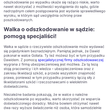
odszkodowanie po wypadku okaże się rażąco niskie, warto
nawet skorzystać z możliwości wystąpienia do sądu, gdzie
nadrzędnym celem postępowania jest wydanie sprawiedliwego
wyroku, w którym sąd uwzględnia ochronę praw
poszkodowanych.
Walka o odszkodowanie w sądzie:
pomogą specjaliści!
Walka w sądzie o rzeczywiste odszkodowanie może wydawać
się pojedynkiem beznadziejnym. Pamiętaj jednak, że Dawid
pokonał w walce Goliata. Ty też możesz być w tym przypadku
Dawidem. Z pomocą
specjalistycznej firmy odszkodowawczej
wygrana z firmą ubezpieczeniową jest możliwa. Za tą tezą
stoją pracownicy i ich wiedza – ubezpieczeniowa oraz z
zakresu likwidacji szkód, a przede wszystkim znajomość
prawa, ponieważ w tym przypadku prawnicy łączą siły z
likwidatorami szkód i rzeczoznawcami o wieloletnim
doświadczeniu.
Niezależne badania pokazują, że w walce o należne
odszkodowanie po wypadku, warto skorzystać ze wsparcia
doświadczonego doradcy. Można bowiem otrzymać nawet
dwa razy wyższe świadczenie niż osoba, która samodzielnie