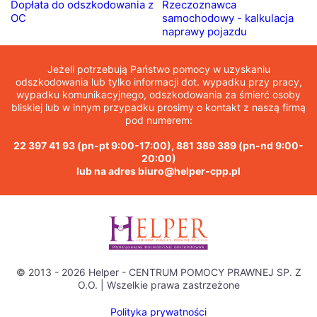
Dopłata do odszkodowania z
Rzeczoznawca
OC
samochodowy - kalkulacja
naprawy pojazdu
Jeżeli potrzebują Państwo pomocy w uzyskaniu
odszkodowania lub tylko informacji dot. wypadku przy pracy,
wypadku komunikacyjnego, odszkodowania za śmierć osoby
bliskiej lub w innym przypadku prosimy o kontakt z naszą firmą
pod numerem:
22 397 41 93
(pn-pt 9:00-17:00),
881 389 389
(pn-nd 9:00-
20:00)
lub na adres
biuro@helper-cpp.pl
© 2013 - 2026 Helper - CENTRUM POMOCY PRAWNEJ SP. Z
O.O. | Wszelkie prawa zastrzeżone
Polityka prywatności