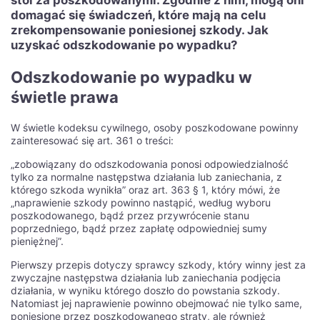
stoi za poszkodowanymi. Zgodnie z nim, mogą oni
domagać się świadczeń, które mają na celu
zrekompensowanie poniesionej szkody. Jak
uzyskać odszkodowanie po wypadku?
Odszkodowanie po wypadku w
świetle prawa
W świetle kodeksu cywilnego, osoby poszkodowane powinny
zainteresować się art. 361 o treści:
„zobowiązany do odszkodowania ponosi odpowiedzialność
tylko za normalne następstwa działania lub zaniechania, z
którego szkoda wynikła” oraz art. 363 § 1, który mówi, że
„naprawienie szkody powinno nastąpić, według wyboru
poszkodowanego, bądź przez przywrócenie stanu
poprzedniego, bądź przez zapłatę odpowiedniej sumy
pieniężnej”.
Pierwszy przepis dotyczy sprawcy szkody, który winny jest za
zwyczajne następstwa działania lub zaniechania podjęcia
działania, w wyniku którego doszło do powstania szkody.
Natomiast jej naprawienie powinno obejmować nie tylko same,
poniesione przez poszkodowanego straty, ale również