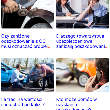
Czy zaniżone
Dlaczego towarzystwa
odszkodowanie z OC
ubezpieczeniowe
musi oznaczać problem
zaniżają odszkodowania
z naprawą auta?
za wypadek
samochodowy?
Ile traci na wartości
Kto może pomóc w
samochód po kolizji?
uzyskaniu
odszkodowania?