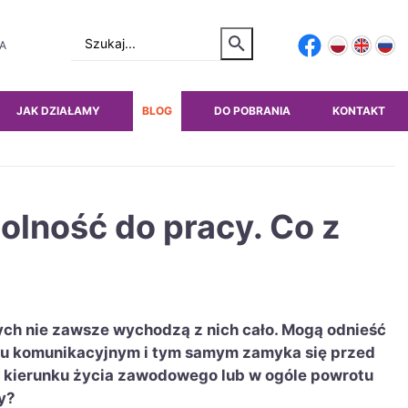
TA
JAK DZIAŁAMY
BLOG
DO POBRANIA
KONTAKT
olność do pracy. Co z
h nie zawsze wychodzą z nich cało. Mogą odnieść
ku komunikacyjnym i tym samym zamyka się przed
o kierunku życia zawodowego lub w ogóle powrotu
y?