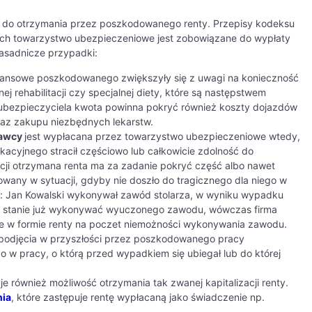
ę do otrzymania przez poszkodowanego renty. Przepisy kodeksu
ych towarzystwo ubezpieczeniowe jest zobowiązane do wypłaty
asadnicze przypadki:
nansowe poszkodowanego zwiększyły się z uwagi na konieczność
j rehabilitacji czy specjalnej diety, które są następstwem
ubezpieczyciela kwota powinna pokryć również koszty dojazdów
az zakupu niezbędnych lekarstw.
rawcy
jest wypłacana przez towarzystwo ubezpieczeniowe wtedy,
yjnego stracił częściowo lub całkowicie zdolność do
cji otrzymana renta ma za zadanie pokryć część albo nawet
wany w sytuacji, gdyby nie doszło do tragicznego dla niego w
: Jan Kowalski wykonywał zawód stolarza, w wyniku wypadku
t w stanie już wykonywać wyuczonego zawodu, wówczas firma
ie w formie renty na poczet niemożności wykonywania zawodu.
i podjęcia w przyszłości przez poszkodowanego pracy
 pracy, o którą przed wypadkiem się ubiegał lub do której
e również możliwość otrzymania tak zwanej kapitalizacji renty.
nia
, które zastępuje rentę wypłacaną jako świadczenie np.