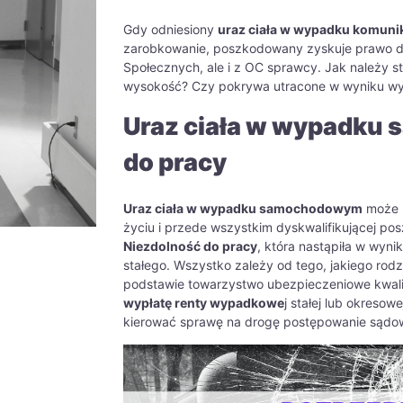
Gdy odniesiony
uraz ciała w wypadku komun
zarobkowanie, poszkodowany zyskuje prawo do
Społecznych, ale i z OC sprawcy. Jak należy s
wysokość? Czy pokrywa utracone w wyniku w
Uraz ciała w wypadku
do pracy
Uraz ciała w wypadku samochodowym
może m
życiu i przede wszystkim dyskwalifikującej p
Niezdolność do pracy
, która nastąpiła w wyn
stałego. Wszystko zależy od tego, jakiego ro
podstawie towarzystwo ubezpieczeniowe kwali
wypłatę renty wypadkowe
j stałej lub okreso
kierować sprawę na drogę postępowanie sądo