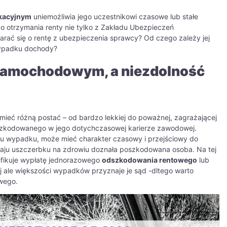
ikacyjnym
uniemożliwia jego uczestnikowi czasowe lub stałe
 otrzymania renty nie tylko z Zakładu Ubezpieczeń
tarać się o rentę z ubezpieczenia sprawcy? Od czego zależy jej
ypadku dochody?
 samochodowym, a niezdolność
ieć różną postać – od bardzo lekkiej do poważnej, zagrażającej
oszkodowanego w jego dotychczasowej karierze zawodowej.
iku wypadku, może mieć charakter czasowy i przejściowy do
dzaju uszczerbku na zdrowiu doznała poszkodowana osoba. Na tej
fikuje wypłatę jednorazowego
odszkodowania rentowego
lub
wej ale większości wypadków przyznaje je sąd -dltego warto
wego.