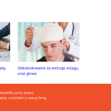
ękę,
Odszkodowanie za wstrząs mózgu,
uraz głowy
 wypadku przy pracy,
imy o kontakt z naszą firmą