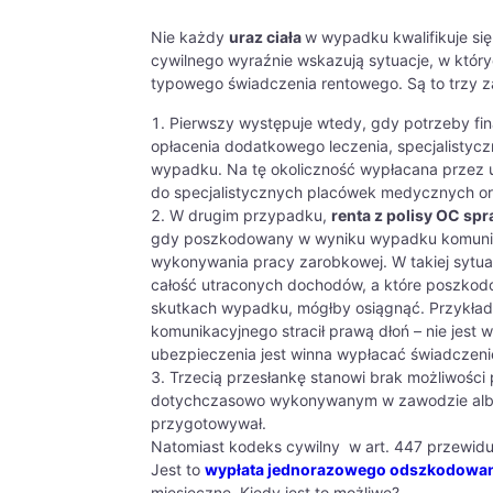
Nie każdy
uraz ciała
w wypadku kwalifikuje si
cywilnego wyraźnie wskazują sytuacje, w któr
typowego świadczenia rentowego. Są to trzy z
Pierwszy występuje wtedy, gdy potrzeby fi
opłacenia dodatkowego leczenia, specjalistyczne
wypadku. Na tę okoliczność wypłacana przez 
do specjalistycznych placówek medycznych or
W drugim przypadku,
renta z polisy OC sp
gdy poszkodowany w wyniku wypadku komunikac
wykonywania pracy zarobkowej. W takiej sytua
całość utraconych dochodów, a które poszkodo
skutkach wypadku, mógłby osiągnąć. Przykład
komunikacyjnego stracił prawą dłoń – nie jes
ubezpieczenia jest winna wypłacać świadczen
Trzecią przesłankę stanowi brak możliwośc
dotychczasowo wykonywanym w zawodzie albo w
przygotowywał.
Natomiast kodeks cywilny w art. 447 przewiduj
Jest to
wypłata jednorazowego odszkodowa
miesięczne. Kiedy jest to możliwe?