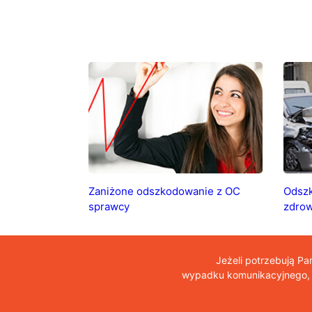
Zaniżone odszkodowanie z OC
Odszk
sprawcy
zdrow
Jeżeli potrzebują P
wypadku komunikacyjnego, o