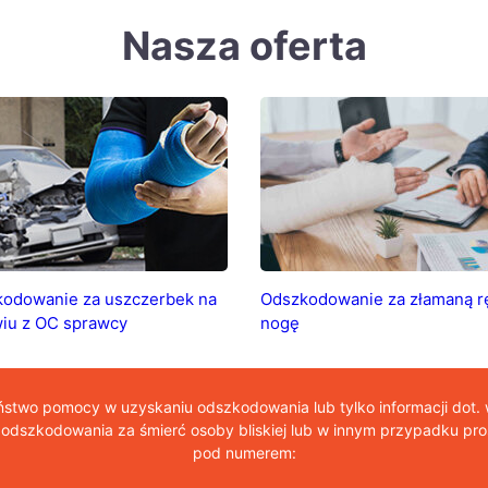
Nasza oferta
odowanie za uszczerbek na
Odszkodowanie za złamaną r
iu z OC sprawcy
nogę
aństwo pomocy w uzyskaniu odszkodowania lub tylko informacji dot.
dszkodowania za śmierć osoby bliskiej lub w innym przypadku pros
pod numerem: