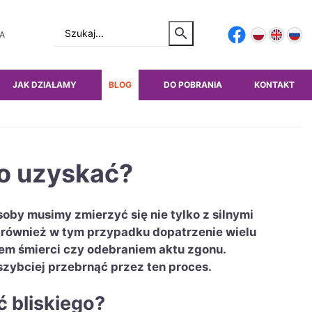
TA
JAK DZIAŁAMY
BLOG
DO POBRANIA
KONTAKT
go uzyskać?
soby musimy zmierzyć się nie tylko z silnymi
 również w tym przypadku dopatrzenie wielu
em śmierci czy odebraniem aktu zgonu.
szybciej przebrnąć przez ten proces.
ć bliskiego?