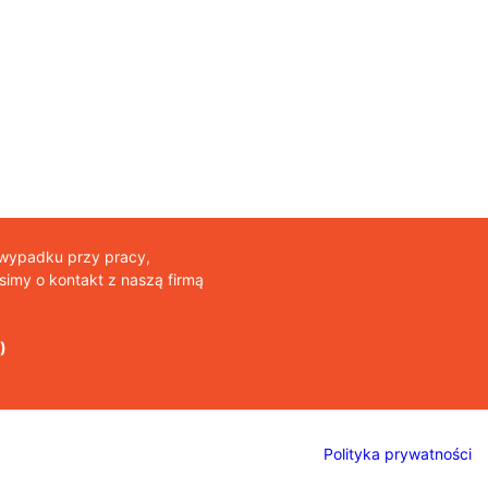
 wypadku przy pracy,
imy o kontakt z naszą firmą
)
Polityka prywatności