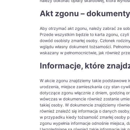
należy dokonać opłaty skarbowej, która wynosi
Akt zgonu – dokumenty
Aby otrzymać akt zgonu, należy zabrać ze sob
Przede wszystkim będzie to karta zgonu, czyl
dowód osobisty zmarłej osoby. Członek rodziny
wglądu własny dokument tożsamości. Pełnomo
wskazany w pełnomocnictwie, jak również prze
Informacje, które znaj
W akcie zgonu znajdziemy takie podstawowe info
urodzenia, miejsce zamieszkania czy stan cyw
dotyczące zgonu włącznie z dniem, godziną or
wówczas w dokumencie również zostanie umie
takiej osoby. W dokumencie znajdziemy równie
również znaleźć się informacja o danych osoby,
w przypadku kiedy tożsamość zmarłej osoby poz
zgonu wypełnia informacje odnośnie miejsca, d
Uwzględniane są również takie informacje jak p