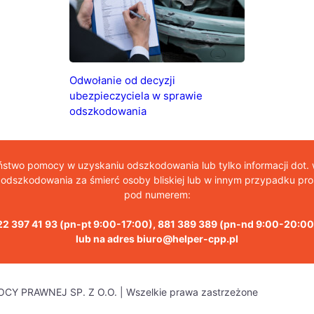
Odwołanie od decyzji
ubezpieczyciela w sprawie
odszkodowania
aństwo pomocy w uzyskaniu odszkodowania lub tylko informacji dot.
dszkodowania za śmierć osoby bliskiej lub w innym przypadku pros
pod numerem:
22 397 41 93
(pn-pt 9:00-17:00),
881 389 389
(pn-nd 9:00-20:00
lub na adres
biuro@helper-cpp.pl
CY PRAWNEJ SP. Z O.O. | Wszelkie prawa zastrzeżone