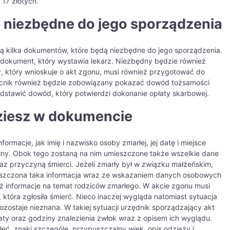
 17 złotych.
 niezbędne do jego sporządzenia
ą kilka dokumentów, które będą niezbędne do jego sporządzenia.
i dokument, który wystawia lekarz. Niezbędny będzie również
, który wnioskuje o akt zgonu, musi również przygotować do
cnik również będzie zobowiązany pokazać dowód tożsamości
dstawić dowód, który potwierdzi dokonanie opłaty skarbowej.
dziesz w dokumencie
rmacje, jak imię i nazwisko osoby zmarłej, jej datę i miejsce
ilny. Obok tego zostaną na nim umieszczone także wszelkie dane
az przyczyną śmierci. Jeżeli zmarły był w związku małżeńskim,
szczona taka informacja wraz ze wskazaniem danych osobowych
ż informacje na temat rodziców zmarłego. W akcie zgonu musi
 która zgłosiła śmierć. Nieco inaczej wygląda natomiast sytuacja
ostaje nieznana. W takiej sytuacji urzędnik sporządzający akt
aty oraz godziny znalezienia zwłok wraz z opisem ich wyglądu.
łeć, znaki szczególe, przypuszczalny wiek, opis odzieży i