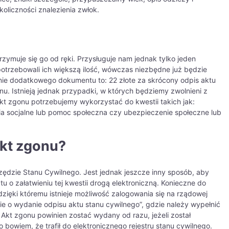
oliczności znalezienia zwłok.
zymuje się go od ręki. Przysługuje nam jednak tylko jeden
otrzebowali ich większą ilość, wówczas niezbędne już będzie
nie dodatkowego dokumentu to: 22 złote za skrócony odpis aktu
nu. Istnieją jednak przypadki, w których będziemy zwolnieni z
akt zgonu potrzebujemy wykorzystać do kwestii takich jak:
ia socjalne lub pomoc społeczna czy ubezpieczenie społeczne lub
kt zgonu?
ędzie Stanu Cywilnego. Jest jednak jeszcze inny sposób, aby
 o załatwieniu tej kwestii drogą elektroniczną. Konieczne do
 dzięki któremu istnieje możliwość zalogowania się na rządowej
e o wydanie odpisu aktu stanu cywilnego”, gdzie należy wypełnić
 Akt zgonu powinien zostać wydany od razu, jeżeli został
bowiem, że trafił do elektronicznego rejestru stanu cywilnego.