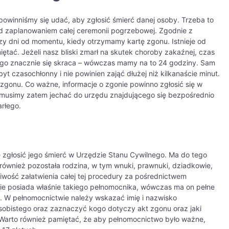
powinniśmy się udać, aby zgłosić śmierć danej osoby. Trzeba to
d zaplanowaniem całej ceremonii pogrzebowej. Zgodnie z
zy dni od momentu, kiedy otrzymamy kartę zgonu. Istnieje od
ętać. Jeżeli nasz bliski zmarł na skutek choroby zakaźnej, czas
ego znacznie się skraca – wówczas mamy na to 24 godziny. Sam
byt czasochłonny i nie powinien zająć dłużej niż kilkanaście minut.
zgonu. Co ważne, informacje o zgonie powinno zgłosić się w
e musimy zatem jechać do urzędu znajdującego się bezpośrednio
rłego.
?
 zgłosić jego śmierć w Urzędzie Stanu Cywilnego. Ma do tego
również pozostała rodzina, w tym wnuki, prawnuki, dziadkowie,
żliwość załatwienia całej tej procedury za pośrednictwem
ie posiada właśnie takiego pełnomocnika, wówczas ma on pełne
ie. W pełnomocnictwie należy wskazać imię i nazwisko
bistego oraz zaznaczyć kogo dotyczy akt zgonu oraz jaki
 Warto również pamiętać, że aby pełnomocnictwo było ważne,