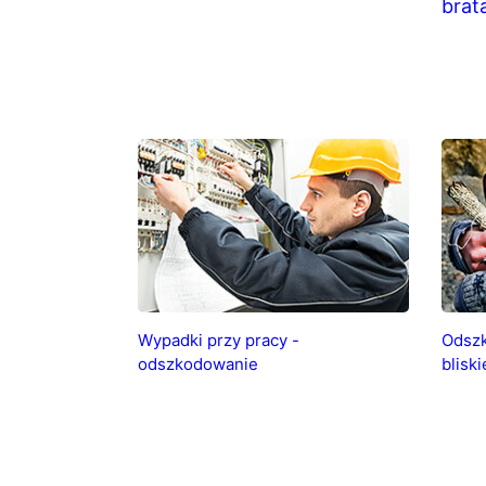
brata
Wypadki przy pracy -
Odszk
odszkodowanie
bliski