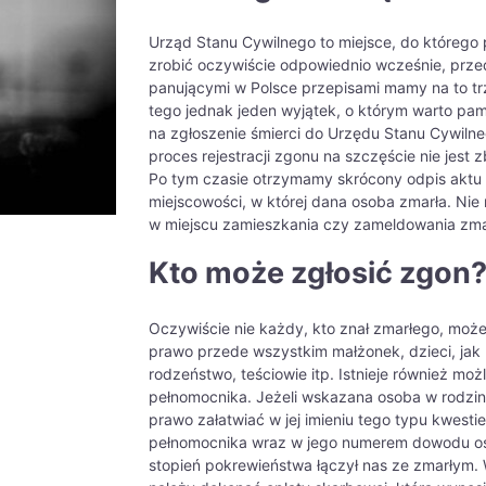
Urząd Stanu Cywilnego to miejsce, do którego 
zrobić oczywiście odpowiednio wcześnie, prze
panującymi w Polsce przepisami mamy na to tr
tego jednak jeden wyjątek, o którym warto pami
na zgłoszenie śmierci do Urzędu Stanu Cywiln
proces rejestracji zgonu na szczęście nie jest z
Po tym czasie otrzymamy skrócony odpis aktu 
miejscowości, w której dana osoba zmarła. Ni
w miejscu zamieszkania czy zameldowania zma
Kto może zgłosić zgon
Oczywiście nie każdy, kto znał zmarłego, może
prawo przede wszystkim małżonek, dzieci, jak 
rodzeństwo, teściowie itp. Istnieje również mo
pełnomocnika. Jeżeli wskazana osoba w rodzin
prawo załatwiać w jej imieniu tego typu kwest
pełnomocnika wraz w jego numerem dowodu oso
stopień pokrewieństwa łączył nas ze zmarłym.