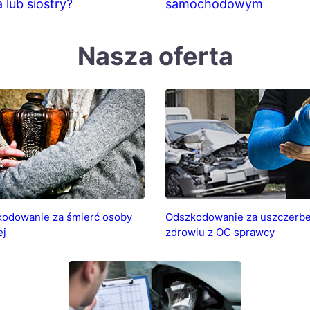
 lub siostry?
samochodowym
Nasza oferta
odowanie za śmierć osoby
Odszkodowanie za uszczerbe
ej
zdrowiu z OC sprawcy