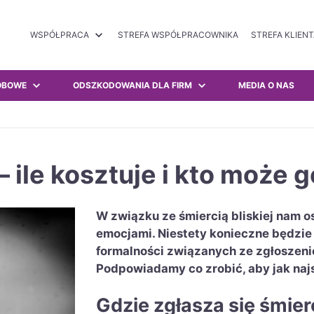
WSPÓŁPRACA
STREFA WSPÓŁPRACOWNIKA
STREFA KLIEN
OBOWE
ODSZKODOWANIA DLA FIRM
MEDIA O NAS
– ile kosztuje i kto może 
W związku ze śmiercią bliskiej nam o
emocjami. Niestety konieczne będzie
formalności związanych ze zgłoszeni
Podpowiadamy co zrobić, aby jak naj
Gdzie zgłasza się śmier