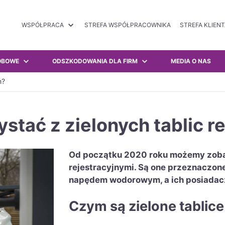
WSPÓŁPRACA
STREFA WSPÓŁPRACOWNIKA
STREFA KLIEN
OBOWE
ODSZKODOWANIA DLA FIRM
MEDIA O NAS
h?
stać z zielonych tablic r
Od początku 2020 roku możemy zobac
rejestracyjnymi. Są one przeznaczon
napędem wodorowym, a ich posiadacz
Czym są zielone tablice