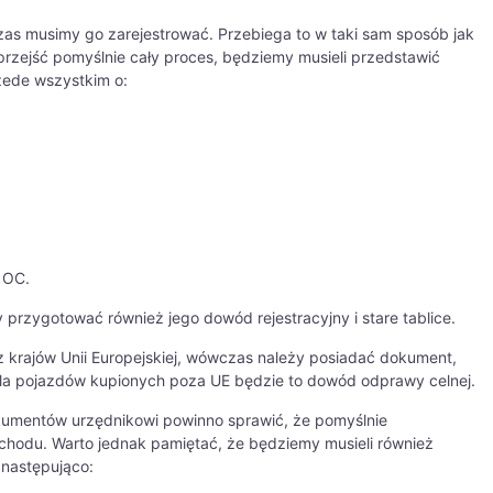
as musimy go zarejestrować. Przebiega to w taki sam sposób jak
 przejść pomyślnie cały proces, będziemy musieli przedstawić
zede wszystkim o:
 OC.
y przygotować również jego dowód rejestracyjny i stare tablice.
z krajów Unii Europejskiej, wówczas należy posiadać dokument,
Dla pojazdów kupionych poza UE będzie to dowód odprawy celnej.
kumentów urzędnikowi powinno sprawić, że pomyślnie
ochodu. Warto jednak pamiętać, że będziemy musieli również
 następująco: