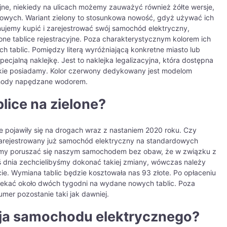
jne, niekiedy na ulicach możemy zauważyć również żółte wersje,
owych. Wariant zielony to stosunkowa nowość, gdyż używać ich
nujemy kupić i zarejestrować swój samochód elektryczny,
ne tablice rejestracyjne. Poza charakterystycznym kolorem ich
ch tablic. Pomiędzy literą wyróżniającą konkretne miasto lub
jalną naklejkę. Jest to naklejka legalizacyjna, która dostępna
jakie posiadamy. Kolor czerwony dedykowany jest modelom
chody napędzane wodorem.
lice na zielone?
ne pojawiły się na drogach wraz z nastaniem 2020 roku. Czy
 zarejestrowany już samochód elektryczny na standardowych
żemy poruszać się naszym samochodem bez obaw, że w związku z
 dnia zechcielibyśmy dokonać takiej zmiany, wówczas należy
e. Wymiana tablic będzie kosztowała nas 93 złote. Po opłaceniu
zekać około dwóch tygodni na wydane nowych tablic. Poza
numer pozostanie taki jak dawniej.
cja samochodu elektrycznego?