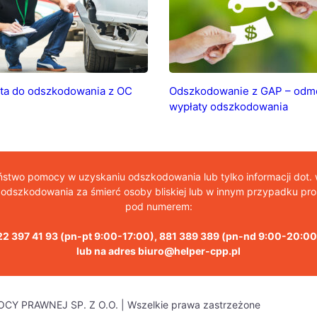
ta do odszkodowania z OC
Odszkodowanie z GAP – od
wypłaty odszkodowania
aństwo pomocy w uzyskaniu odszkodowania lub tylko informacji dot.
dszkodowania za śmierć osoby bliskiej lub w innym przypadku pros
pod numerem:
22 397 41 93
(pn-pt 9:00-17:00),
881 389 389
(pn-nd 9:00-20:00
lub na adres
biuro@helper-cpp.pl
CY PRAWNEJ SP. Z O.O. | Wszelkie prawa zastrzeżone