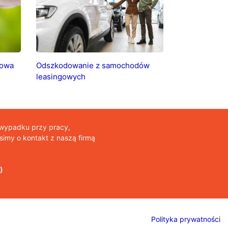
mowa
Odszkodowanie z samochodów
leasingowych
 wypadku przy pracy,
imy o kontakt z naszą firmą
)
Polityka prywatności