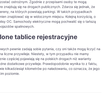
ozostać ostrożnym. Zgodnie z przepisami osoby te mogą
re znajdują się na drogach publicznych. Zdarza się jednak, że
tereny, na których powstają parkingi. W takich przypadkach
nien znajdować się w widocznym miejscu. Kolejną korzyścią, o
polisy OC. Samochody elektryczne mogą pochwalić się o tańszą
pojazdów spalinowych.
one tablice rejestracyjne
ych pewnie zadają sobie pytania, czy oni także mogą liczyć na
 – na liczne przywileje. Niestety, w tym przypadku nie mamy
ie częściej pojawiają się na polskich drogach niż warianty
żadne dodatkowe przywileje. Prawdopodobnie wynika to z faktu,
 kilkadziesiąt kilometrów po naładowaniu, co oznacza, że jego
im poziomie.