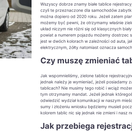
Wszyscy dobrze znamy białe tablice rejestracy
czyli te przeznaczone dla samochodów zabytk
można dopiero od 2020 roku. Jeżeli zatem pla
możemy być pewni, że otrzymamy właśnie zielo
układ niczym nie różni się od klasycznych biały
powiat a numerem pojazdu możemy dostrzec spec
jest w dwóch kolorach w zależności od auta, 
elektrycznym, żółty natomiast oznacza samo
Czy muszę zmieniać tab
Jak wspomnieliśmy, zielone tablice rejestracyj
jednak należy je wymieniać, jeżeli posiadamy
tablicach? Nie musimy tego robić i wciąż mo
tym otrzymamy mandat. Jeżeli jednak któregoś
odwiedzić wydział komunikacji w naszym mieści
sumy i złożeniu wniosku będziemy musieli poc
kolorem tablic nic się jednak nie zmieni i nasz 
Jak przebiega rejestra