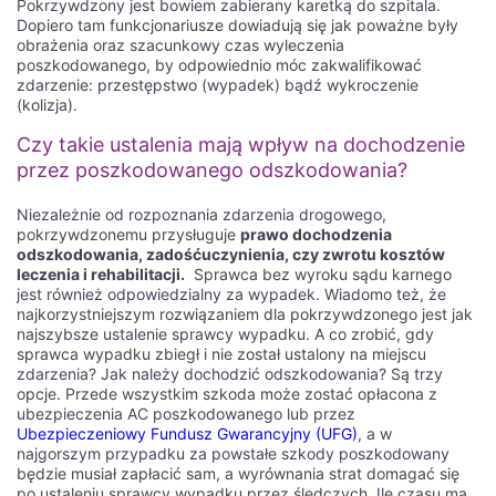
Pokrzywdzony jest bowiem zabierany karetką do szpitala.
Dopiero tam funkcjonariusze dowiadują się jak poważne były
obrażenia oraz szacunkowy czas wyleczenia
poszkodowanego, by odpowiednio móc zakwalifikować
zdarzenie: przestępstwo (wypadek) bądź wykroczenie
(kolizja).
Czy takie ustalenia mają wpływ na dochodzenie
przez poszkodowanego odszkodowania?
Niezależnie od rozpoznania zdarzenia drogowego,
pokrzywdzonemu przysługuje
prawo dochodzenia
odszkodowania, zadośćuczynienia, czy zwrotu kosztów
leczenia i rehabilitacji.
Sprawca bez wyroku sądu karnego
jest również odpowiedzialny za wypadek. Wiadomo też, że
najkorzystniejszym rozwiązaniem dla pokrzywdzonego jest jak
najszybsze ustalenie sprawcy wypadku. A co zrobić, gdy
sprawca wypadku zbiegł i nie został ustalony na miejscu
zdarzenia? Jak należy dochodzić odszkodowania? Są trzy
opcje. Przede wszystkim szkoda może zostać opłacona z
ubezpieczenia AC poszkodowanego lub przez
Ubezpieczeniowy Fundusz Gwarancyjny (UFG)
, a w
najgorszym przypadku za powstałe szkody poszkodowany
będzie musiał zapłacić sam, a wyrównania strat domagać się
po ustaleniu sprawcy wypadku przez śledczych. Ile czasu ma