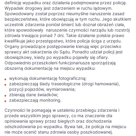
definicję wypadku oraz działania podejmowane przez policję.
Wypadek drogowy jest zdarzeniem w ruchu lądowym.
Spowodowany został poprzez nieumyślne naruszenie zasad
bezpieczeństwa, które obowiązują w tym ruchu. Jego skutkiem
uczestnik zdarzenia poniósł śmierć lub doznał obrażeń ciała,
które spowodowały naruszenie czynności narządu lub rozstrój
zdrowia trwające ponad 7 dni. Takie działanie polskie prawo
kwalifikuje jako przestępstwo, które policja ściga z urzędu.
Organy prowadzące postępowanie kierują więc przeciwko
sprawcy akt oskarżenia do Sądu. Ponadto udział policji jest
obowiązkowy, kiedy po wypadku pojawiły się ofiary.
Odpowiednio przeszkoleni funkcjonariusze sporządzają
obszerną dokumentację na miejscu wypadku:
wykonują dokumentację fotograficzną;
zabezpieczają ślady traseologiczne (drogi hamowania),
pozycji pojazdów, wymiarowania;
zbierają dane świadków;
zabezpieczają monitoring.
Czynności te pomagają w ustaleniu przebiegu zdarzenia i
przede wszystkim jego sprawcy, co ma znaczenie dla
opiniowania sprawy przez biegłych oraz dochodzenia
odszkodowania po wypadku. Bywa tak, że policja na miejscu
nie może ocenić stanu zdrowia osoby poszkodowanej.