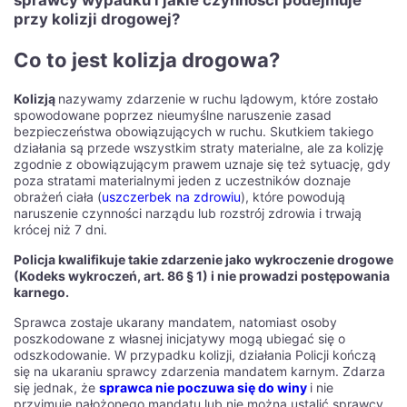
sprawcy wypadku i jakie czynności podejmuje
przy kolizji drogowej?
Co to jest kolizja drogowa?
Kolizją
nazywamy zdarzenie w ruchu lądowym, które zostało
spowodowane poprzez nieumyślne naruszenie zasad
bezpieczeństwa obowiązujących w ruchu. Skutkiem takiego
działania są przede wszystkim straty materialne, ale za kolizję
zgodnie z obowiązującym prawem uznaje się też sytuację, gdy
poza stratami materialnymi jeden z uczestników doznaje
obrażeń ciała (
uszczerbek na zdrowiu
), które powodują
naruszenie czynności narządu lub rozstrój zdrowia i trwają
krócej niż 7 dni.
Policja kwalifikuje takie zdarzenie jako wykroczenie drogowe
(Kodeks wykroczeń, art. 86 § 1) i nie prowadzi postępowania
karnego.
Sprawca zostaje ukarany mandatem, natomiast osoby
poszkodowane z własnej inicjatywy mogą ubiegać się o
odszkodowanie. W przypadku kolizji, działania Policji kończą
się na ukaraniu sprawcy zdarzenia mandatem karnym. Zdarza
się jednak, że
sprawca nie poczuwa się do winy
i nie
przyjmuje nałożonego mandatu lub nie można ustalić sprawcy