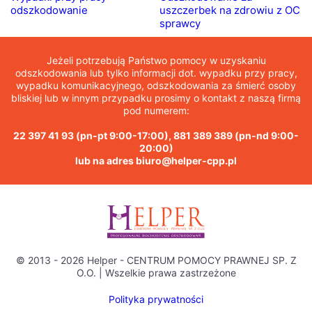
odszkodowanie
uszczerbek na zdrowiu z OC
sprawcy
Jeżeli potrzebują Państwo pomocy w uzyskaniu
odszkodowania lub tylko informacji dot. wypadku przy pracy,
wypadku komunikacyjnego, odszkodowania za śmierć osoby
bliskiej lub w innym przypadku prosimy o kontakt z naszą firmą
pod numerem:
22 397 41 93
(pn-pt 9:00-17:00),
881 389 389
(pn-nd 9:00-
20:00)
lub na adres
biuro@helper-cpp.pl
© 2013 - 2026 Helper - CENTRUM POMOCY PRAWNEJ SP. Z
O.O. | Wszelkie prawa zastrzeżone
Polityka prywatności