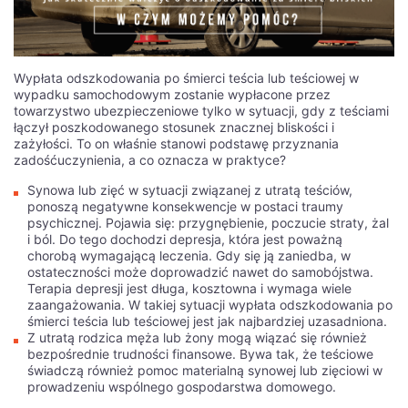
и трюки помогут вам увеличить свои выигрыши и
насладиться игрой на новом уровне.
Каковы же эти секреты? Мы расскажем вам о лучших
Wypłata odszkodowania po śmierci teścia lub teściowej w
стратегиях ставок, управлении банкроллом, выборе
wypadku samochodowym zostanie wypłacone przez
выгодных игровых автоматов и многом другом. Узнайте,
towarzystwo ubezpieczeniowe tylko w sytuacji, gdy z teściami
как использовать математические расчеты и анализ
łączył poszkodowanego stosunek znacznej bliskości i
данных, чтобы принимать более обоснованные решения
zażyłości. To on właśnie stanowi podstawę przyznania
при игре в Izzi казино. Подготовьтесь к волнующему
zadośćuczynienia, a co oznacza w praktyce?
путешествию в мир азартных игр и узнайте, как увеличить
свои шансы на победу в этом захватывающем казино. Не
Synowa lub zięć w sytuacji związanej z utratą teściów,
упустите возможность стать настоящим профи и
ponoszą negatywne konsekwencje w postaci traumy
обогатиться с Izzi казино!
psychicznej. Pojawia się: przygnębienie, poczucie straty, żal
i ból. Do tego dochodzi depresja, która jest poważną
Стратегии игры в Izzi казино: как
chorobą wymagającą leczenia. Gdy się ją zaniedba, w
повысить свои шансы на победу
ostateczności może doprowadzić nawet do samobójstwa.
Terapia depresji jest długa, kosztowna i wymaga wiele
zaangażowania. W takiej sytuacji wypłata odszkodowania po
Увеличение шансов на победу в Izzi казино для россиян
śmierci teścia lub teściowej jest jak najbardziej uzasadniona.
возможно благодаря использованию рабочего зеркала Izzi.
Z utratą rodzica męża lub żony mogą wiązać się również
Это специальное зеркало позволяет игрокам из России
bezpośrednie trudności finansowe. Bywa tak, że teściowe
обходить блокировку и получать доступ к игровым
świadczą również pomoc materialną synowej lub zięciowi w
возможностям казино. Благодаря рабочему зеркалу Izzi,
prowadzeniu wspólnego gospodarstwa domowego.
российские игроки могут наслаждаться азартными играми
и повысить свои шансы на выигрыш.