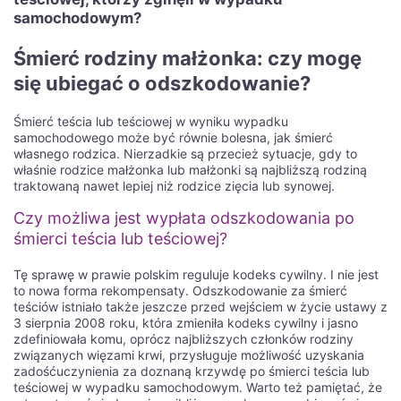
samochodowym?
Śmierć rodziny małżonka: czy mogę
się ubiegać o odszkodowanie?
Śmierć teścia lub teściowej w wyniku wypadku
samochodowego może być równie bolesna, jak śmierć
własnego rodzica. Nierzadkie są przecież sytuacje, gdy to
właśnie rodzice małżonka lub małżonki są najbliższą rodziną
traktowaną nawet lepiej niż rodzice zięcia lub synowej.
Czy możliwa jest wypłata odszkodowania po
śmierci teścia lub teściowej?
Tę sprawę w prawie polskim reguluje kodeks cywilny. I nie jest
to nowa forma rekompensaty. Odszkodowanie za śmierć
teściów istniało także jeszcze przed wejściem w życie ustawy z
3 sierpnia 2008 roku, która zmieniła kodeks cywilny i jasno
zdefiniowała komu, oprócz najbliższych członków rodziny
związanych więzami krwi, przysługuje możliwość uzyskania
zadośćuczynienia za doznaną krzywdę po śmierci teścia lub
teściowej w wypadku samochodowym. Warto też pamiętać, że