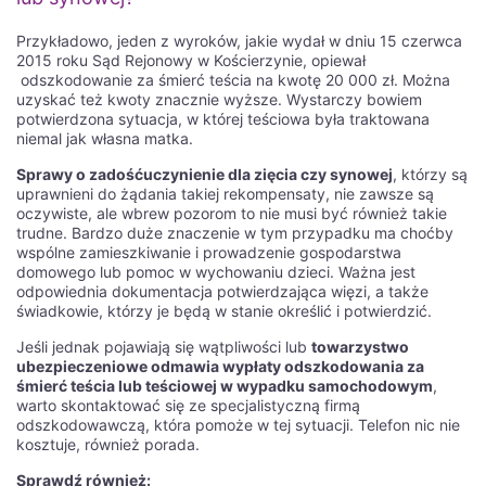
популярности казино среди российской аудитории привел к
тому, что Izzi внес значительные изменения в свою систему
Przykładowo, jeden z wyroków, jakie wydał w dniu 15 czerwca
игры. Теперь российские игроки имеют уникальную
2015 roku Sąd Rejonowy w Kościerzynie, opiewał
возможность увеличить свои шансы на победу и получить
odszkodowanie za śmierć teścia na kwotę 20 000 zł. Można
еще больше удовольствия от игры.
uzyskać też kwoty znacznie wyższe. Wystarczy bowiem
potwierdzona sytuacja, w której teściowa była traktowana
Одним из ключевых изменений является введение
niemal jak własna matka.
специальных бонусов и акций, доступных исключительно
для российских игроков. Теперь каждый российский игрок
Sprawy o zadośćuczynienie dla zięcia czy synowej
, którzy są
может получить дополнительные бонусы при регистрации и
uprawnieni do żądania takiej rekompensaty, nie zawsze są
пополнении счета. Это позволяет увеличить начальный
oczywiste, ale wbrew pozorom to nie musi być również takie
капитал и повысить шансы на выигрыш. Кроме того, Izzi
trudne. Bardzo duże znaczenie w tym przypadku ma choćby
предлагает российским игрокам регулярные промоакции,
wspólne zamieszkiwanie i prowadzenie gospodarstwa
включающие фриспины, кэшбэк и другие приятные бонусы.
domowego lub pomoc w wychowaniu dzieci. Ważna jest
odpowiednia dokumentacja potwierdzająca więzi, a także
Еще одно преимущество для российских игроков -
świadkowie, którzy je będą w stanie określić i potwierdzić.
разнообразие игровых автоматов, доступных на платформе
Izzi. Казино предлагает широкий выбор слотов различных
Jeśli jednak pojawiają się wątpliwości lub
towarzystwo
тематик, от классических до современных. Российские
ubezpieczeniowe odmawia wypłaty odszkodowania za
игроки могут наслаждаться любимыми играми и открывать
śmierć teścia lub teściowej w wypadku samochodowym
,
для себя новые, увеличивая свои шансы на победу. Все
warto skontaktować się ze specjalistyczną firmą
игровые автоматы на Izzi казино работают на лицензионном
odszkodowawczą, która pomoże w tej sytuacji. Telefon nic nie
софте, что гарантирует честность и надежность игры.
kosztuje, również porada.
Изучение правил и условий игры в
Sprawdź również: