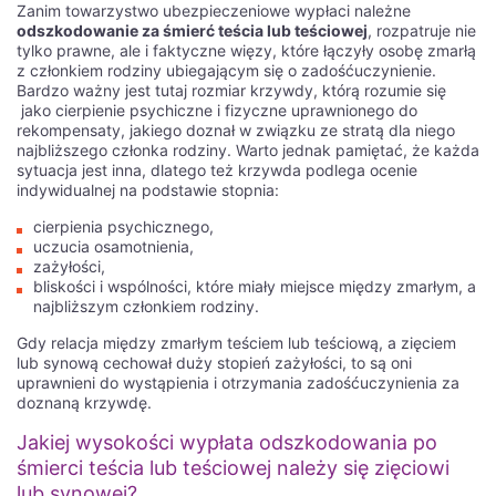
Zanim towarzystwo ubezpieczeniowe wypłaci należne
odszkodowanie za śmierć teścia lub teściowej
, rozpatruje nie
рабочее зеркало Izzi
предоставляет возможность игрокам
tylko prawne, ale i faktyczne więzy, które łączyły osobę zmarłą
из России наслаждаться всеми преимуществами казино
z członkiem rodziny ubiegającym się o zadośćuczynienie.
без ограничений. Благодаря этому зеркалу, пользователи
Bardzo ważny jest tutaj rozmiar krzywdy, którą rozumie się
могут безопасно вносить депозиты, выбирать из большого
jako cierpienie psychiczne i fizyczne uprawnionego do
разнообразия игр и участвовать в различных акциях и
rekompensaty, jakiego doznał w związku ze stratą dla niego
бонусах. Российские игроки могут быть уверены в том, что
najbliższego członka rodziny. Warto jednak pamiętać, że każda
рабочее зеркало Izzi обеспечивает надежную и безопасную
sytuacja jest inna, dlatego też krzywda podlega ocenie
игровую платформу.
indywidualnej na podstawie stopnia:
Использование рабочего зеркала Izzi является простым и
cierpienia psychicznego,
удобным способом для российских игроков увеличить свои
uczucia osamotnienia,
шансы на победу в казино. Благодаря доступу к играм
zażyłości,
через зеркало, игроки могут наслаждаться азартом в
bliskości i wspólności, które miały miejsce między zmarłym, a
любое время и из любого места. Не упустите возможность
najbliższym członkiem rodziny.
повысить свои шансы на победу в Izzi казино -
воспользуйтесь рабочим зеркалом Izzi и наслаждайтесь
Gdy relacja między zmarłym teściem lub teściową, a zięciem
игрой без ограничений.
lub synową cechował duży stopień zażyłości, to są oni
uprawnieni do wystąpienia i otrzymania zadośćuczynienia za
Российские игроки в Izzi казино:
doznaną krzywdę.
особенности и советы для успеха
Jakiej wysokości wypłata odszkodowania po
śmierci teścia lub teściowej należy się zięciowi
Шансы на победу в онлайн-казино Izzi становятся все более
lub synowej?
выгодными для российских игроков. Стремительный рост