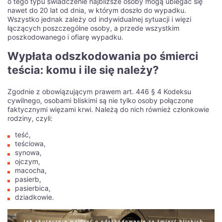
o tego typu świadczenie najbliższe osoby mogą ubiegać się
nawet do 20 lat od dnia, w którym doszło do wypadku.
Wszystko jednak zależy od indywidualnej sytuacji i więzi
łączących poszczególne osoby, a przede wszystkim
poszkodowanego i ofiarę wypadku.
Wypłata odszkodowania po śmierci
teścia: komu i ile się należy?
Zgodnie z obowiązującym prawem art. 446 § 4 Kodeksu
Увеличение шансов на
cywilnego, osobami bliskimi są nie tylko osoby połączone
faktycznymi więzami krwi. Należą do nich również członkowie
победу в Izzi казино для
rodziny, czyli:
россиян
teść,
teściowa,
synowa,
Вы когда-нибудь задумывались о том, как увеличить свои
ojczym,
шансы на победу в онлайн-казино? Если вы являетесь
macocha,
российским игроком, то мы имеем для вас отличные
pasierb,
новости! В этой статье мы расскажем вам о самых
pasierbica,
эффективных стратегиях и секретах, которые помогут вам
dziadkowie.
повысить свои шансы на победу в легендарном казино Izzi.
Независимо от того, являетесь ли вы опытным игроком или
только начинаете свой путь в мир азартных игр, эти советы